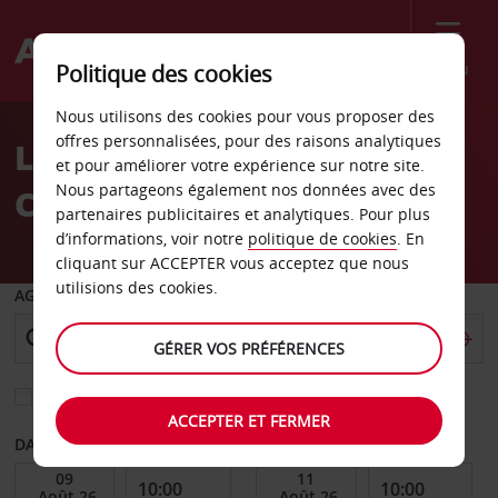
Menu
Politique des cookies
Welcome
Nous utilisons des cookies pour vous proposer des
to
offres personnalisées, pour des raisons analytiques
Location de voiture Sun
Avis
et pour améliorer votre expérience sur notre site.
Nous partageons également nos données avec des
City
partenaires publicitaires et analytiques. Pour plus
d’informations, voir notre
politique de cookies
. En
cliquant sur ACCEPTER vous acceptez que nous
utilisions des cookies.
AGENCE DE DÉPART
GÉRER VOS PRÉFÉRENCES
Sélectionnez une autre agence de retour
ACCEPTER ET FERMER
DATE DE DÉBUT
DATE DE FIN