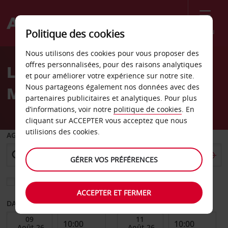
Menu
Politique des cookies
Welcome
Nous utilisons des cookies pour vous proposer des
to
offres personnalisées, pour des raisons analytiques
Location de voiture
Avis
et pour améliorer votre expérience sur notre site.
Nous partageons également nos données avec des
Montréal Hôtel 10
partenaires publicitaires et analytiques. Pour plus
d’informations, voir notre
politique de cookies
. En
cliquant sur ACCEPTER vous acceptez que nous
utilisions des cookies.
AGENCE DE DÉPART
GÉRER VOS PRÉFÉRENCES
Sélectionnez une autre agence de retour
ACCEPTER ET FERMER
DATE DE DÉBUT
DATE DE FIN