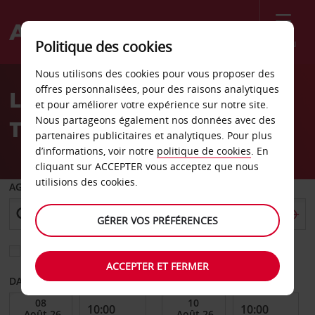
Menu
Politique des cookies
Welcome
Nous utilisons des cookies pour vous proposer des
to
offres personnalisées, pour des raisons analytiques
Location de voiture
Avis
et pour améliorer votre expérience sur notre site.
Nous partageons également nos données avec des
Toronto
partenaires publicitaires et analytiques. Pour plus
d’informations, voir notre
politique de cookies
. En
cliquant sur ACCEPTER vous acceptez que nous
utilisions des cookies.
AGENCE DE DÉPART
GÉRER VOS PRÉFÉRENCES
Sélectionnez une autre agence de retour
ACCEPTER ET FERMER
DATE DE DÉBUT
DATE DE FIN