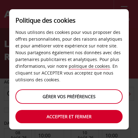
Menu
Politique des cookies
Welcome
Nous utilisons des cookies pour vous proposer des
to
offres personnalisées, pour des raisons analytiques
Location de voiture
Avis
et pour améliorer votre expérience sur notre site.
Nous partageons également nos données avec des
Renfrew
partenaires publicitaires et analytiques. Pour plus
d’informations, voir notre
politique de cookies
. En
cliquant sur ACCEPTER vous acceptez que nous
utilisions des cookies.
AGENCE DE DÉPART
GÉRER VOS PRÉFÉRENCES
Sélectionnez une autre agence de retour
ACCEPTER ET FERMER
DATE DE DÉBUT
DATE DE FIN