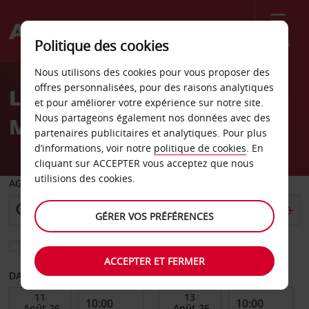
Menu
Politique des cookies
Welcome
Nous utilisons des cookies pour vous proposer des
to
offres personnalisées, pour des raisons analytiques
Location de voiture Don
Avis
et pour améliorer votre expérience sur notre site.
Nous partageons également nos données avec des
Mills
partenaires publicitaires et analytiques. Pour plus
d’informations, voir notre
politique de cookies
. En
cliquant sur ACCEPTER vous acceptez que nous
utilisions des cookies.
AGENCE DE DÉPART
GÉRER VOS PRÉFÉRENCES
Sélectionnez une autre agence de retour
ACCEPTER ET FERMER
DATE DE DÉBUT
DATE DE FIN