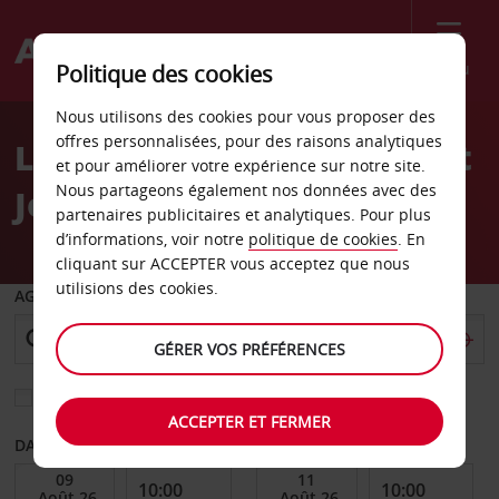
Menu
Politique des cookies
Welcome
Nous utilisons des cookies pour vous proposer des
to
offres personnalisées, pour des raisons analytiques
Location de voiture Fort St
Avis
et pour améliorer votre expérience sur notre site.
Nous partageons également nos données avec des
John
partenaires publicitaires et analytiques. Pour plus
d’informations, voir notre
politique de cookies
. En
cliquant sur ACCEPTER vous acceptez que nous
utilisions des cookies.
AGENCE DE DÉPART
GÉRER VOS PRÉFÉRENCES
Sélectionnez une autre agence de retour
ACCEPTER ET FERMER
DATE DE DÉBUT
DATE DE FIN