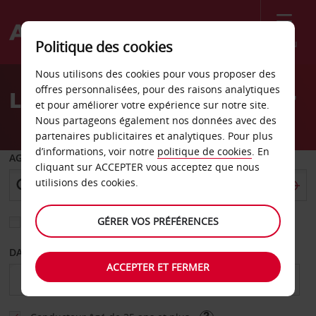
Menu
Politique des cookies
Welcome
Nous utilisons des cookies pour vous proposer des
to
offres personnalisées, pour des raisons analytiques
Location de voiture Jasper
Avis
et pour améliorer votre expérience sur notre site.
Nous partageons également nos données avec des
partenaires publicitaires et analytiques. Pour plus
d’informations, voir notre
politique de cookies
. En
AGENCE DE DÉPART
cliquant sur ACCEPTER vous acceptez que nous
utilisions des cookies.
GÉRER VOS PRÉFÉRENCES
Sélectionnez une autre agence de retour
DATE DE DÉBUT
DATE DE FIN
ACCEPTER ET FERMER