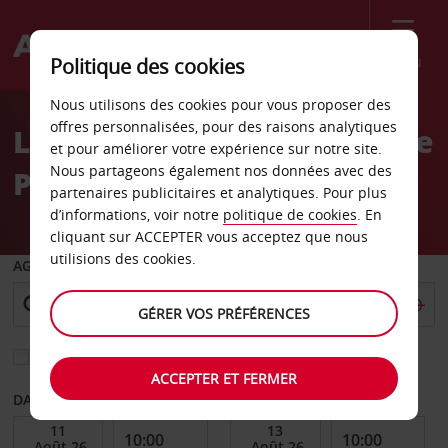
Menu
Politique des cookies
Welcome
Nous utilisons des cookies pour vous proposer des
to
offres personnalisées, pour des raisons analytiques
Location de voiture Grande
Avis
et pour améliorer votre expérience sur notre site.
Nous partageons également nos données avec des
Prairie
partenaires publicitaires et analytiques. Pour plus
d’informations, voir notre
politique de cookies
. En
cliquant sur ACCEPTER vous acceptez que nous
utilisions des cookies.
AGENCE DE DÉPART
GÉRER VOS PRÉFÉRENCES
Sélectionnez une autre agence de retour
ACCEPTER ET FERMER
DATE DE DÉBUT
DATE DE FIN