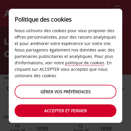
Menu
Politique des cookies
Welcome
Nous utilisons des cookies pour vous proposer des
to
offres personnalisées, pour des raisons analytiques
Location de voiture hôtel
Avis
et pour améliorer votre expérience sur notre site.
Nous partageons également nos données avec des
Casa De Campo
partenaires publicitaires et analytiques. Pour plus
d’informations, voir notre
politique de cookies
. En
cliquant sur ACCEPTER vous acceptez que nous
utilisions des cookies.
AGENCE DE DÉPART
GÉRER VOS PRÉFÉRENCES
Sélectionnez une autre agence de retour
ACCEPTER ET FERMER
DATE DE DÉBUT
DATE DE FIN