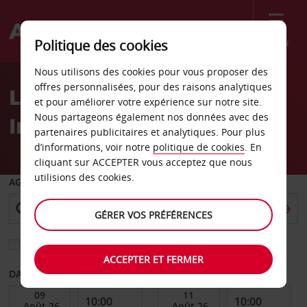
Menu
Politique des cookies
Welcome
Nous utilisons des cookies pour vous proposer des
to
offres personnalisées, pour des raisons analytiques
Location de voiture hôtel
Avis
et pour améliorer votre expérience sur notre site.
Nous partageons également nos données avec des
Intercontinental
partenaires publicitaires et analytiques. Pour plus
d’informations, voir notre
politique de cookies
. En
cliquant sur ACCEPTER vous acceptez que nous
utilisions des cookies.
AGENCE DE DÉPART
GÉRER VOS PRÉFÉRENCES
Sélectionnez une autre agence de retour
ACCEPTER ET FERMER
DATE DE DÉBUT
DATE DE FIN