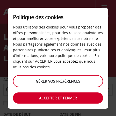
Menu
Politique des cookies
Welcome
Nous utilisons des cookies pour vous proposer des
to
offres personnalisées, pour des raisons analytiques
Location de voiture
Avis
et pour améliorer votre expérience sur notre site.
Nous partageons également nos données avec des
Aéroport international
partenaires publicitaires et analytiques. Pour plus
Luis-Muñoz-Marín
d’informations, voir notre
politique de cookies
. En
cliquant sur ACCEPTER vous acceptez que nous
utilisions des cookies.
AGENCE DE DÉPART
GÉRER VOS PRÉFÉRENCES
ACCEPTER ET FERMER
Sélectionnez une autre agence de retour
DATE DE DÉBUT
DATE DE FIN