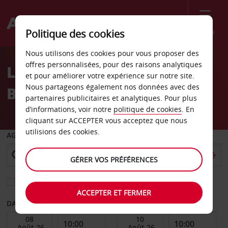
Menu
Politique des cookies
Welcome
Nous utilisons des cookies pour vous proposer des
to
offres personnalisées, pour des raisons analytiques
Location de voiture Bora
Avis
et pour améliorer votre expérience sur notre site.
Nous partageons également nos données avec des
Bora
partenaires publicitaires et analytiques. Pour plus
d’informations, voir notre
politique de cookies
. En
cliquant sur ACCEPTER vous acceptez que nous
utilisions des cookies.
AGENCE DE DÉPART
GÉRER VOS PRÉFÉRENCES
Sélectionnez une autre agence de retour
ACCEPTER ET FERMER
DATE DE DÉBUT
DATE DE FIN