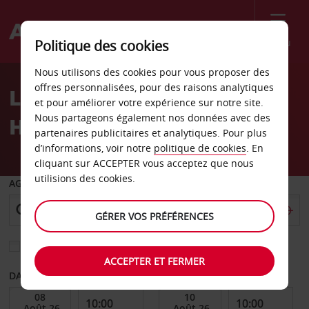
Menu
Politique des cookies
Welcome
Nous utilisons des cookies pour vous proposer des
to
offres personnalisées, pour des raisons analytiques
Location de voiture
Avis
et pour améliorer votre expérience sur notre site.
Nous partageons également nos données avec des
Honiara
partenaires publicitaires et analytiques. Pour plus
d’informations, voir notre
politique de cookies
. En
cliquant sur ACCEPTER vous acceptez que nous
utilisions des cookies.
AGENCE DE DÉPART
GÉRER VOS PRÉFÉRENCES
Sélectionnez une autre agence de retour
ACCEPTER ET FERMER
DATE DE DÉBUT
DATE DE FIN