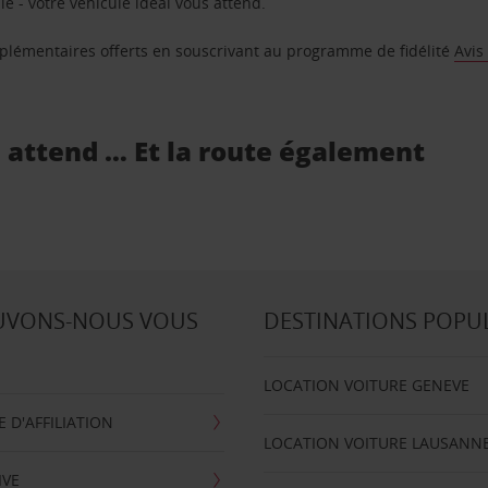
e - votre véhicule idéal vous attend.
supplémentaires offerts en souscrivant au programme de fidélité
Avis
s attend … Et la route également
UVONS-NOUS VOUS
DESTINATIONS POPU
LOCATION VOITURE GENEVE
D'AFFILIATION
LOCATION VOITURE LAUSANN
IVE