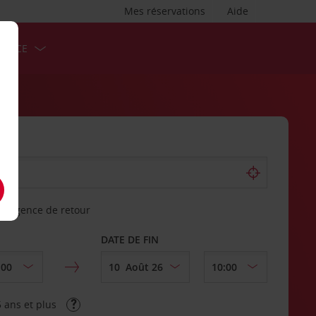
Mes réservations
Aide
ERVICE
re agence de retour
DATE DE FIN
 ans et plus