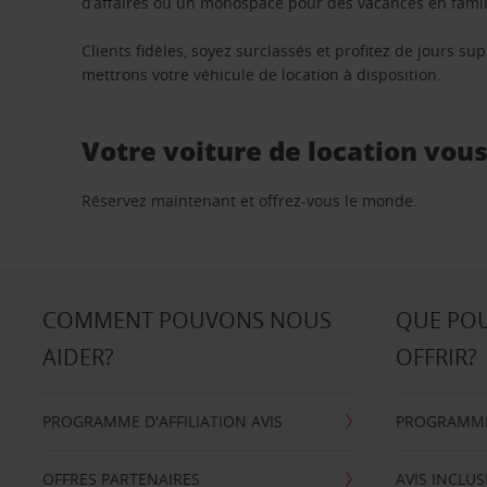
d’affaires ou un monospace pour des vacances en famill
Clients fidèles, soyez surclassés et profitez de jours 
mettrons votre véhicule de location à disposition.
Votre voiture de location vou
Réservez maintenant et offrez-vous le monde.
COMMENT POUVONS NOUS
QUE PO
AIDER?
OFFRIR?
PROGRAMME D'AFFILIATION AVIS
PROGRAMME 
OFFRES PARTENAIRES
AVIS INCLUS