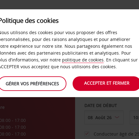
SERVICES &
Politique des cookies
ENTREPRISES
LIBRE-S
LOCATION
Nous utilisons des cookies pour vous proposer des offres
personnalisées, pour des raisons analytiques et pour améliorer
votre expérience sur notre site. Nous partageons également nos
ture
données avec des partenaires publicitaires et analytiques. Pour
plus d’informations, voir notre
politique de cookies
. En cliquant sur
AGENCE DE DÉPART
ACCEPTER vous acceptez que nous utilisions des cookies.
ACCEPTER ET FERMER
GÉRER VOS PRÉFÉRENCES
Sélectionnez une aut
DATE DE DÉBUT
re
08:00 - 17:00
08:00 - 17:00
08:00 - 17:00
Conducteur âgé de 25