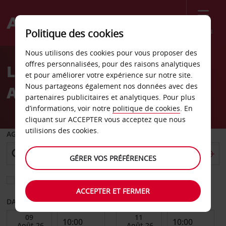
Menu
Politique des cookies
Welcome
Nous utilisons des cookies pour vous proposer des
to
offres personnalisées, pour des raisons analytiques
Location de voiture
Avis
et pour améliorer votre expérience sur notre site.
Nous partageons également nos données avec des
Aéroport de Hobart
partenaires publicitaires et analytiques. Pour plus
d’informations, voir notre
politique de cookies
. En
cliquant sur ACCEPTER vous acceptez que nous
utilisions des cookies.
AGENCE DE DÉPART
GÉRER VOS PRÉFÉRENCES
Sélectionnez une autre agence de retour
ACCEPTER ET FERMER
DATE DE DÉBUT
DATE DE FIN