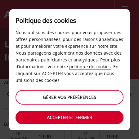
Menu
Politique des cookies
Welcome
Nous utilisons des cookies pour vous proposer des
to
offres personnalisées, pour des raisons analytiques
Location de voiture
Avis
et pour améliorer votre expérience sur notre site.
Nous partageons également nos données avec des
Indonésie
partenaires publicitaires et analytiques. Pour plus
d’informations, voir notre
politique de cookies
. En
cliquant sur ACCEPTER vous acceptez que nous
utilisions des cookies.
AGENCE DE DÉPART
GÉRER VOS PRÉFÉRENCES
Sélectionnez une autre agence de retour
ACCEPTER ET FERMER
DATE DE DÉBUT
DATE DE FIN