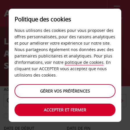
Menu
Politique des cookies
Welcome
Nous utilisons des cookies pour vous proposer des
to
offres personnalisées, pour des raisons analytiques
Location de voiture
Avis
et pour améliorer votre expérience sur notre site.
Nous partageons également nos données avec des
Aéroport international
partenaires publicitaires et analytiques. Pour plus
Simón Bolívar
d’informations, voir notre
politique de cookies
. En
cliquant sur ACCEPTER vous acceptez que nous
utilisions des cookies.
AGENCE DE DÉPART
GÉRER VOS PRÉFÉRENCES
ACCEPTER ET FERMER
Sélectionnez une autre agence de retour
DATE DE DÉBUT
DATE DE FIN