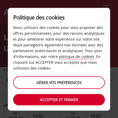
Menu
Politique des cookies
Welcome
Nous utilisons des cookies pour vous proposer des
to
offres personnalisées, pour des raisons analytiques
Location de voiture Cali
Avis
et pour améliorer votre expérience sur notre site.
Nous partageons également nos données avec des
Uptown
partenaires publicitaires et analytiques. Pour plus
d’informations, voir notre
politique de cookies
. En
cliquant sur ACCEPTER vous acceptez que nous
utilisions des cookies.
AGENCE DE DÉPART
GÉRER VOS PRÉFÉRENCES
Sélectionnez une autre agence de retour
ACCEPTER ET FERMER
DATE DE DÉBUT
DATE DE FIN