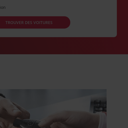
tion
TROUVER DES VOITURES