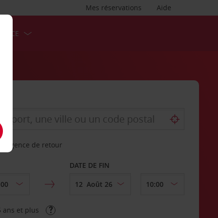
Mes réservations
Aide
ERVICE
re agence de retour
DATE DE FIN
 ans et plus