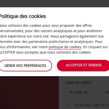
SERVICES &
Politique des cookies
ENTREPRISES
LIBRE-S
LOCATION
Nous utilisons des cookies pour vous proposer des offres
personnalisées, pour des raisons analytiques et pour améliorer
votre expérience sur notre site. Nous partageons également nos
ture
données avec des partenaires publicitaires et analytiques. Pour
plus d’informations, voir notre
politique de cookies
. En cliquant sur
AGENCE DE DÉPART
ACCEPTER vous acceptez que nous utilisions des cookies.
ACCEPTER ET FERMER
GÉRER VOS PRÉFÉRENCES
Sélectionnez une aut
DATE DE DÉBUT
Conducteur âgé de 25