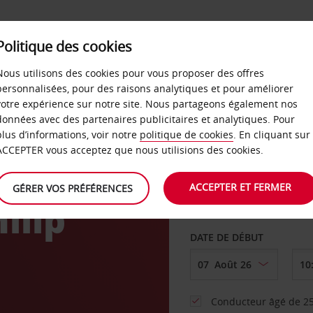
SERVICES &
Politique des cookies
ENTREPRISES
LIBRE-S
LOCATION
Nous utilisons des cookies pour vous proposer des offres
personnalisées, pour des raisons analytiques et pour améliorer
votre expérience sur notre site. Nous partageons également nos
ture
données avec des partenaires publicitaires et analytiques. Pour
plus d’informations, voir notre
politique de cookies
. En cliquant sur
AGENCE DE DÉPART
ACCEPTER vous acceptez que nous utilisions des cookies.
ACCEPTER ET FERMER
GÉRER VOS PRÉFÉRENCES
ilip
Sélectionnez une aut
DATE DE DÉBUT
Conducteur âgé de 25