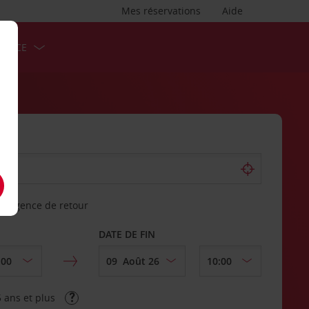
Mes réservations
Aide
ERVICE
re agence de retour
DATE DE FIN
 ans et plus