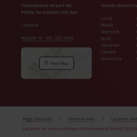
International Airport Rd
Heures d'ouvertu
Phillip Sw Goldson Intl Apo
Lundi
Ladyville
Mardi
Mercredi
Appeler le : 501-225-4400
Jeudi
Vendredi
Samedi
Dimanche
View Map
Page d'accueil
Services Avis
Location Voi
Location de voiture Aéroport international Philip SW G