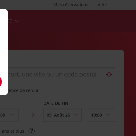
Mes réservations
Aide
ERVICE
re agence de retour
DATE DE FIN
 ans et plus