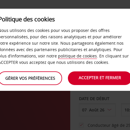
SERVICES &
Politique des cookies
ENTREPRISES
LIBRE-S
LOCATION
Nous utilisons des cookies pour vous proposer des offres
personnalisées, pour des raisons analytiques et pour améliorer
votre expérience sur notre site. Nous partageons également nos
ture
données avec des partenaires publicitaires et analytiques. Pour
plus d’informations, voir notre
politique de cookies
. En cliquant sur
AGENCE DE DÉPART
ACCEPTER vous acceptez que nous utilisions des cookies.
ACCEPTER ET FERMER
GÉRER VOS PRÉFÉRENCES
Sélectionnez une aut
DATE DE DÉBUT
Conducteur âgé de 25