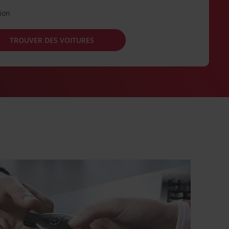
tion
TROUVER DES VOITURES