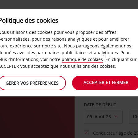
SERVICES &
Politique des cookies
ENTREPRISES
LIBRE-S
LOCATION
Nous utilisons des cookies pour vous proposer des offres
personnalisées, pour des raisons analytiques et pour améliorer
votre expérience sur notre site. Nous partageons également nos
ture
données avec des partenaires publicitaires et analytiques. Pour
plus d’informations, voir notre
politique de cookies
. En cliquant sur
AGENCE DE DÉPART
ACCEPTER vous acceptez que nous utilisions des cookies.
ACCEPTER ET FERMER
GÉRER VOS PRÉFÉRENCES
Sélectionnez une aut
DATE DE DÉBUT
Conducteur âgé de 25