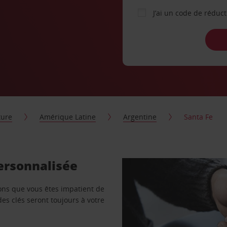
J’ai un code de réduc
ture
Amérique Latine
Argentine
Santa Fe
personnalisée
vons que vous êtes impatient de
des clés seront toujours à votre