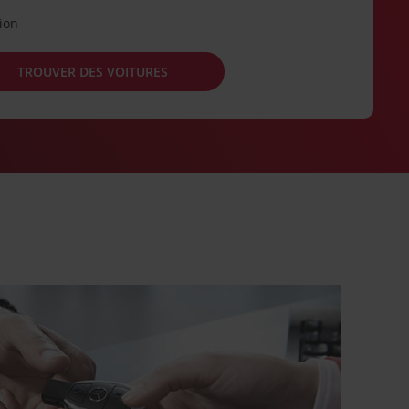
tion
TROUVER DES VOITURES