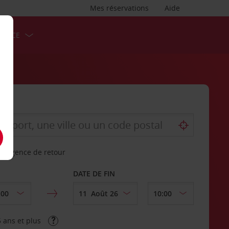
Mes réservations
Aide
ERVICE
re agence de retour
DATE DE FIN
 ans et plus