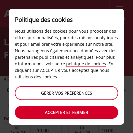
Menu
Politique des cookies
Welcome
Nous utilisons des cookies pour vous proposer des
to
offres personnalisées, pour des raisons analytiques
Location de voiture
Avis
et pour améliorer votre expérience sur notre site.
Nous partageons également nos données avec des
Formosa
partenaires publicitaires et analytiques. Pour plus
d’informations, voir notre
politique de cookies
. En
cliquant sur ACCEPTER vous acceptez que nous
utilisions des cookies.
AGENCE DE DÉPART
GÉRER VOS PRÉFÉRENCES
Sélectionnez une autre agence de retour
ACCEPTER ET FERMER
DATE DE DÉBUT
DATE DE FIN