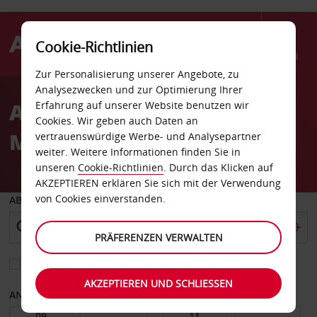
Cookie-Richtlinien
Menü
Zur Personalisierung unserer Angebote, zu
Welcome
Analysezwecken und zur Optimierung Ihrer
to
Autovermietung Rocky
Erfahrung auf unserer Website benutzen wir
Avis
Cookies. Wir geben auch Daten an
Mount
vertrauenswürdige Werbe- und Analysepartner
weiter. Weitere Informationen finden Sie in
unseren
Cookie-Richtlinien
. Durch das Klicken auf
AKZEPTIEREN erklären Sie sich mit der Verwendung
von Cookies einverstanden.
ABHOLEN VON
PRÄFERENZEN VERWALTEN
Eine andere Rückgabestation auswählen
AKZEPTIEREN UND SCHLIESSEN
ANFANGSDATUM
ENDDATUM