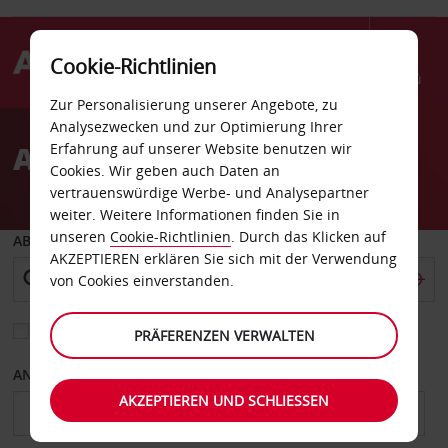
Cookie-Richtlinien
Menü
Zur Personalisierung unserer Angebote, zu
Welcome
Analysezwecken und zur Optimierung Ihrer
to
Autovermietung Sines
Erfahrung auf unserer Website benutzen wir
Avis
Cookies. Wir geben auch Daten an
vertrauenswürdige Werbe- und Analysepartner
weiter. Weitere Informationen finden Sie in
unseren
Cookie-Richtlinien
. Durch das Klicken auf
ABHOLEN VON
AKZEPTIEREN erklären Sie sich mit der Verwendung
von Cookies einverstanden.
Eine andere Rückgabestation auswählen
PRÄFERENZEN VERWALTEN
ANFANGSDATUM
ENDDATUM
AKZEPTIEREN UND SCHLIESSEN