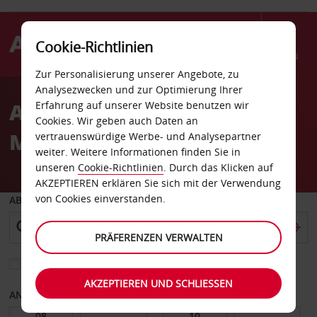
Cookie-Richtlinien
Menü
Zur Personalisierung unserer Angebote, zu
Welcome
Analysezwecken und zur Optimierung Ihrer
to
Autovermietung
Erfahrung auf unserer Website benutzen wir
Avis
Cookies. Wir geben auch Daten an
Mönchengladbach
vertrauenswürdige Werbe- und Analysepartner
weiter. Weitere Informationen finden Sie in
unseren
Cookie-Richtlinien
. Durch das Klicken auf
AKZEPTIEREN erklären Sie sich mit der Verwendung
von Cookies einverstanden.
ABHOLEN VON
PRÄFERENZEN VERWALTEN
Eine andere Rückgabestation auswählen
AKZEPTIEREN UND SCHLIESSEN
ANFANGSDATUM
ENDDATUM