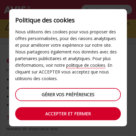
Signaler un problème
Form
Politique des cookies
Nous sommes désolés, une erreur s’est produite.
errors
Veuillez réessayer ultérieurement.
Nous utilisons des cookies pour vous proposer des
offres personnalisées, pour des raisons analytiques
et pour améliorer votre expérience sur notre site.
Nous partageons également nos données avec des
partenaires publicitaires et analytiques. Pour plus
GAGNEZ DU TEMPS AVEC QUICKPASS
d’informations, voir notre
politique de cookies
. En
Pour commencer, vous aurez besoin de ce qui suit :
cliquant sur ACCEPTER vous acceptez que nous
utilisions des cookies.
Permis de conduire
Carte de paiement (si requise)
GÉRER VOS PRÉFÉRENCES
Numéro de réservation
Adresse e-mail utilisée pour la réservation
ACCEPTER ET FERMER
Trouver votre réservation
Numéro de réservation Avis