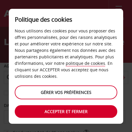
Menu
Politique des cookies
Welcome
Nous utilisons des cookies pour vous proposer des
to
offres personnalisées, pour des raisons analytiques
Location de voiture Parme
Avis
et pour améliorer votre expérience sur notre site.
Nous partageons également nos données avec des
partenaires publicitaires et analytiques. Pour plus
d’informations, voir notre
politique de cookies
. En
AGENCE DE DÉPART
cliquant sur ACCEPTER vous acceptez que nous
utilisions des cookies.
GÉRER VOS PRÉFÉRENCES
Sélectionnez une autre agence de retour
DATE DE DÉBUT
DATE DE FIN
ACCEPTER ET FERMER