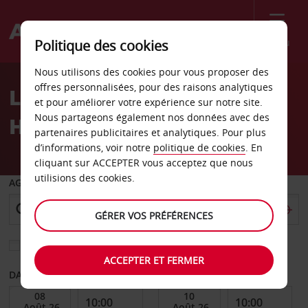
Menu
Politique des cookies
Welcome
Nous utilisons des cookies pour vous proposer des
to
offres personnalisées, pour des raisons analytiques
Location de voiture
Avis
et pour améliorer votre expérience sur notre site.
Nous partageons également nos données avec des
Holzminden
partenaires publicitaires et analytiques. Pour plus
d’informations, voir notre
politique de cookies
. En
cliquant sur ACCEPTER vous acceptez que nous
utilisions des cookies.
AGENCE DE DÉPART
GÉRER VOS PRÉFÉRENCES
Sélectionnez une autre agence de retour
ACCEPTER ET FERMER
DATE DE DÉBUT
DATE DE FIN